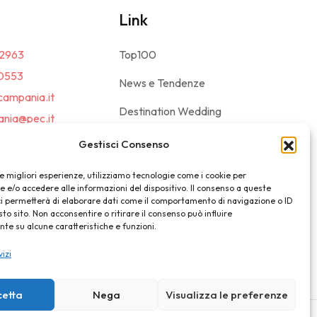
Link
2963
Top100
0553
News e Tendenze
campania.it
Destination Wedding
nia@pec.it
Magazine
Gestisci Consenso
le migliori esperienze, utilizziamo tecnologie come i cookie per
e/o accedere alle informazioni del dispositivo. Il consenso a queste
ci permetterà di elaborare dati come il comportamento di navigazione o ID
sto sito. Non acconsentire o ritirare il consenso può influire
e su alcune caratteristiche e funzioni.
vizi
cetta
Nega
Visualizza le preferenze