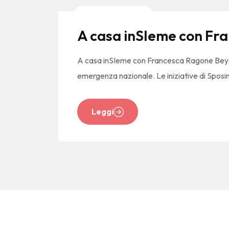
News E Tendenze
A casa inSIeme con Fr
A casa inSIeme con Francesca Ragone Beyou
emergenza nazionale. Le iniziative di Sposi
Leggi