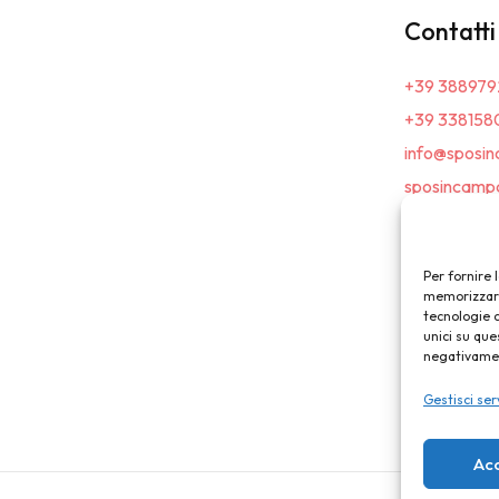
Contatti
+39 388979
+39 338158
info@sposin
sposincampa
Per fornire 
memorizzare 
tecnologie 
unici su que
negativament
Gestisci ser
Ac