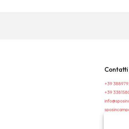
Contatti
+39 388979
+39 338158
info@sposin
sposincampa