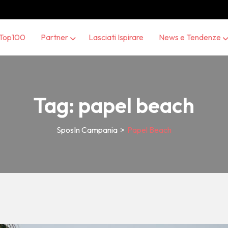
Top100
Partner
Lasciati Ispirare
News e Tendenze
Tag:
papel beach
SposIn Campania
>
Papel Beach