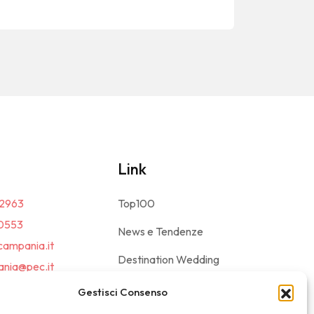
Link
2963
Top100
0553
News e Tendenze
campania.it
Destination Wedding
nia@pec.it
Magazine
Gestisci Consenso