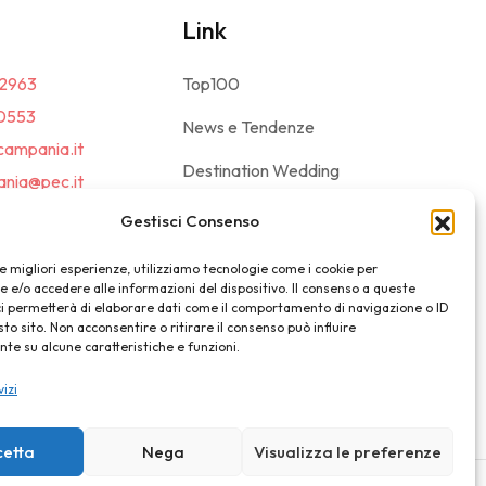
Link
2963
Top100
0553
News e Tendenze
campania.it
Destination Wedding
nia@pec.it
Magazine
Gestisci Consenso
le migliori esperienze, utilizziamo tecnologie come i cookie per
e/o accedere alle informazioni del dispositivo. Il consenso a queste
ci permetterà di elaborare dati come il comportamento di navigazione o ID
sto sito. Non acconsentire o ritirare il consenso può influire
e su alcune caratteristiche e funzioni.
vizi
cetta
Nega
Visualizza le preferenze