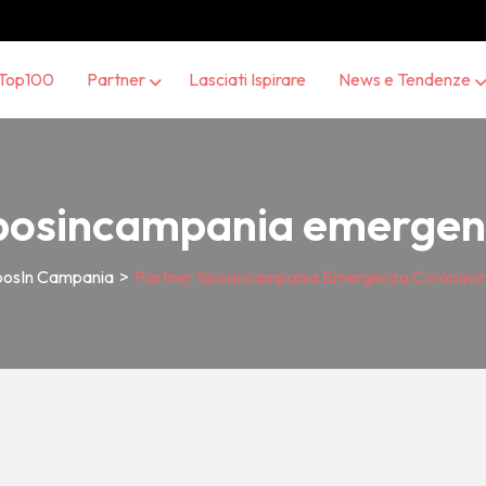
Top100
Partner
Lasciati Ispirare
News e Tendenze
posincampania emergen
posIn Campania
>
Partner Sposincampania Emergenza Coronavir