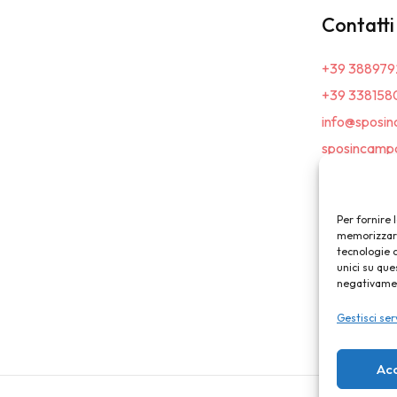
Contatti
+39 388979
+39 338158
info@sposin
sposincampa
Per fornire 
memorizzare 
tecnologie 
unici su que
negativament
Gestisci ser
Ac