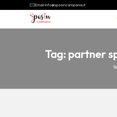
Email info@sposincampania.it
Tag:
partner s
S