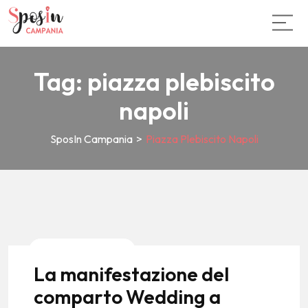
Tag:
piazza plebiscito
napoli
SposIn Campania
>
Piazza Plebiscito Napoli
News E Tendenze
La manifestazione del
comparto Wedding a