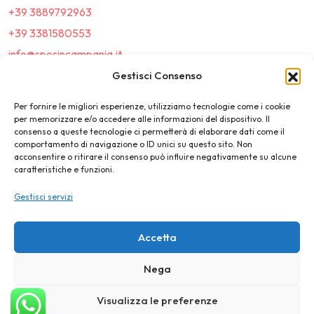
+39 3889792963
+39 3381580553
info@sposincampania.it
sposincampania@pec.it
Gestisci Consenso
Per fornire le migliori esperienze, utilizziamo tecnologie come i cookie
Link
per memorizzare e/o accedere alle informazioni del dispositivo. Il
consenso a queste tecnologie ci permetterà di elaborare dati come il
comportamento di navigazione o ID unici su questo sito. Non
Top100
acconsentire o ritirare il consenso può influire negativamente su alcune
caratteristiche e funzioni.
News e Tendenze
Gestisci servizi
Destination Wedding
Magazine
Accetta
Nega
©2025 SposIn Campania
Visualizza le preferenze