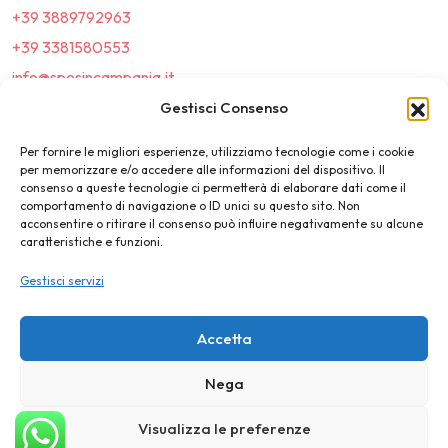
+39 3889792963
+39 3381580553
info@sposincampania.it
sposincampania@pec.it
Gestisci Consenso
Per fornire le migliori esperienze, utilizziamo tecnologie come i cookie
Link
per memorizzare e/o accedere alle informazioni del dispositivo. Il
consenso a queste tecnologie ci permetterà di elaborare dati come il
comportamento di navigazione o ID unici su questo sito. Non
Top100
acconsentire o ritirare il consenso può influire negativamente su alcune
caratteristiche e funzioni.
News e Tendenze
Gestisci servizi
Destination Wedding
Magazine
Accetta
Nega
©2025 SposIn Campania
Visualizza le preferenze