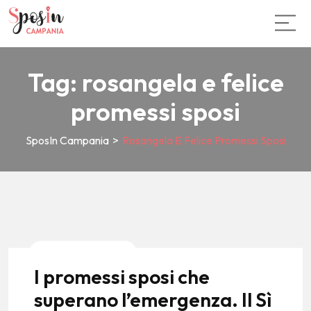
Tag:
rosangela e felice
promessi sposi
SposIn Campania
>
Rosangela E Felice Promessi Sposi
News E Tendenze
I promessi sposi che
superano l’emergenza. Il Sì