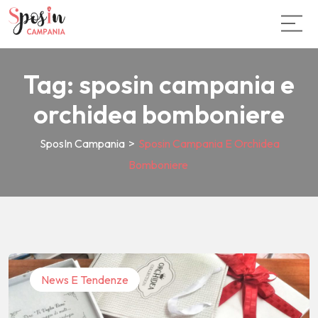
Tag:
sposin campania e
orchidea bomboniere
SposIn Campania
>
Sposin Campania E Orchidea
Bomboniere
News E Tendenze