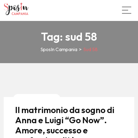
Tag:
sud 58
SposIn Campania
>
Sud 58
News E Tendenze
Il matrimonio da sogno di
Anna e Luigi “Go Now”.
Amore, successo e