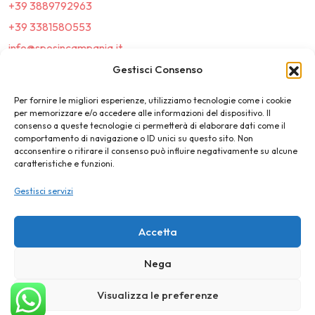
+39 3889792963
+39 3381580553
info@sposincampania.it
sposincampania@pec.it
Gestisci Consenso
Per fornire le migliori esperienze, utilizziamo tecnologie come i cookie
Link
per memorizzare e/o accedere alle informazioni del dispositivo. Il
consenso a queste tecnologie ci permetterà di elaborare dati come il
comportamento di navigazione o ID unici su questo sito. Non
Top100
acconsentire o ritirare il consenso può influire negativamente su alcune
caratteristiche e funzioni.
News e Tendenze
Gestisci servizi
Destination Wedding
Magazine
Accetta
Nega
©2025 SposIn Campania
Visualizza le preferenze