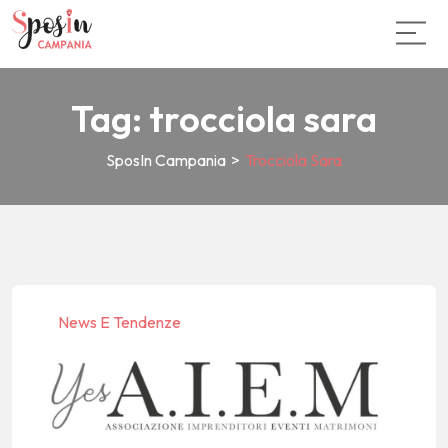
Tag:
trocciola sara
SposIn Campania
>
Trocciola Sara
News E Tendenze