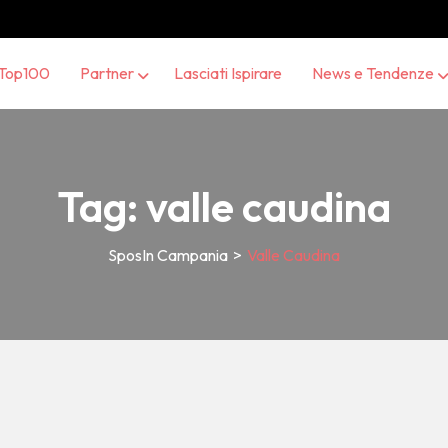
Top100
Partner
Lasciati Ispirare
News e Tendenze
Tag:
valle caudina
SposIn Campania
>
Valle Caudina