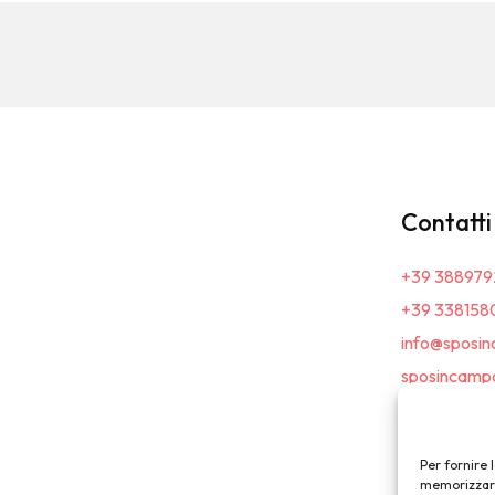
Contatti
+39 388979
+39 338158
info@sposin
sposincampa
Per fornire 
memorizzare 