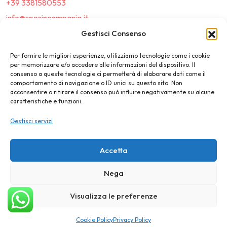
+39 3381580553
info@sposincampania.it
sposincampania@pec.it
Gestisci Consenso
Per fornire le migliori esperienze, utilizziamo tecnologie come i cookie
Link
per memorizzare e/o accedere alle informazioni del dispositivo. Il
consenso a queste tecnologie ci permetterà di elaborare dati come il
comportamento di navigazione o ID unici su questo sito. Non
Top100
acconsentire o ritirare il consenso può influire negativamente su alcune
caratteristiche e funzioni.
News e Tendenze
Gestisci servizi
Destination Wedding
Magazine
Accetta
Nega
©2025 SposIn Campania
Visualizza le preferenze
Privacy Policy
Cookie Policy
Cookie Policy
Privacy Policy