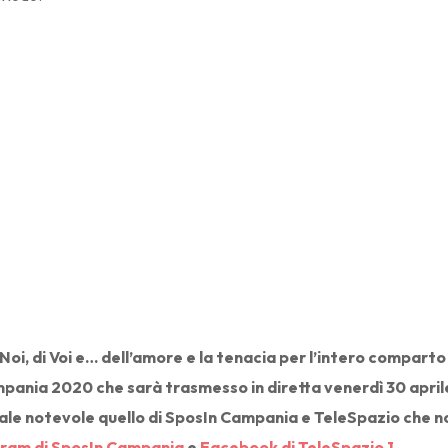
Noi, di Voi e… dell’amore e la tenacia per l’intero compart
ania 2020 che sarà trasmesso in diretta venerdì 30 aprile 
ale notevole quello di SposIn Campania e TeleSpazio che non
gram di SposIn Campania
e
Facebook di TeleSpazio 1
.