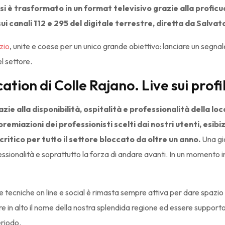
 è trasformato in un format televisivo grazie alla profic
sui canali 112 e 295 del digitale terrestre, diretta da Salv
zio
, unite e coese per un unico grande obiettivo: lanciare un segna
el settore.
tion di Colle Rajano. Live sui profil
e alla disponibilità, ospitalità e professionalità della lo
emiazioni dei professionisti scelti dai nostri utenti, esibizio
tico per tutto il settore bloccato da oltre un anno.
Una gio
sionalità e soprattutto la forza di andare avanti. In un momento i
 tecniche on line e social è rimasta sempre attiva per dare spazio
in alto il nome della nostra splendida regione ed essere supporto 
eriodo.