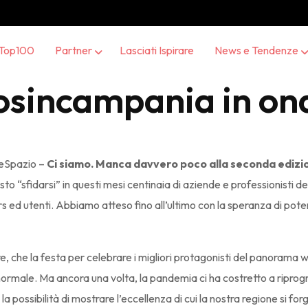
Top100
Partner
Lasciati Ispirare
News e Tendenze
osincampania in on
leSpazio –
Ci siamo. Manca davvero poco alla seconda edizi
isto “sfidarsi” in questi mesi centinaia di aziende e professionisti d
ers ed utenti. Abbiamo atteso fino all’ultimo con la speranza di pote
 che la festa per celebrare i migliori protagonisti del panorama 
 normale. Ma ancora una volta, la pandemia ci ha costretto a riprog
a possibilità di mostrare l’eccellenza di cui la nostra regione si fo