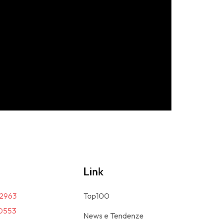
Link
2963
Top100
0553
News e Tendenze