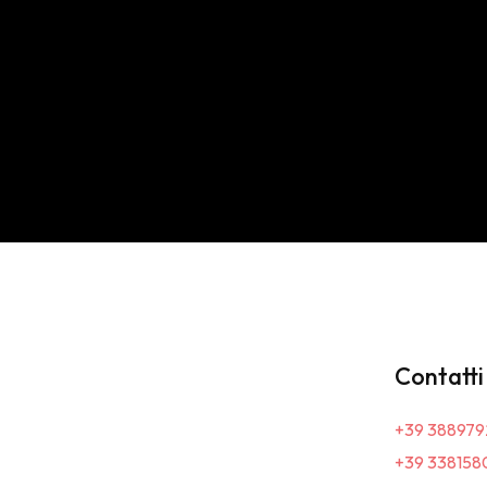
Contatti
+39 388979
+39 338158