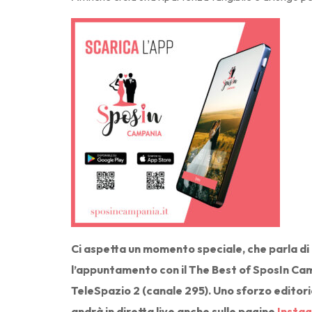
Ci aspetta un momento speciale, che parla di 
l’appuntamento con il The Best of SposIn Camp
TeleSpazio 2 (canale 295). Uno sforzo editori
andrà in diretta live anche sulle pagine
Insta