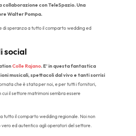
ua collaborazione con TeleSpazio. Una
atore Walter Pompa.
le di speranza a tutto il comparto wedding ed
i social
cation
Colle Rajano
.
E’ in questa fantastica
ni musicali, spettacoli dal vivo e tanti sorrisi
rnata che è stata per noi, e per tutti i fornitori,
n cui il settore matrimoni sembra essere
 a tutto il comparto wedding regionale. Noi non
vero ed autentico agli operatori del settore.