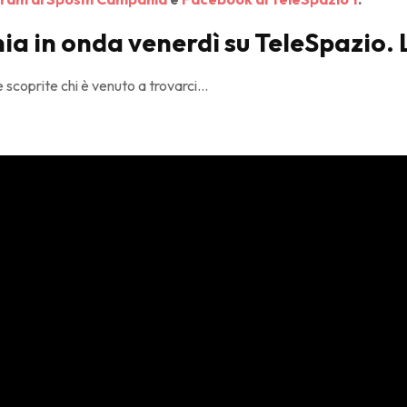
a in onda venerdì su TeleSpazio. 
 scoprite chi è venuto a trovarci…