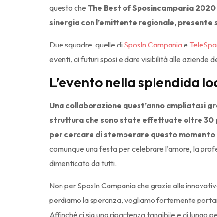
questo che
The Best of Sposincampania 2020 si
sinergia con l’emittente regionale, presente 
Due squadre, quelle di
SposIn Campania
e
TeleSpa
eventi, ai futuri sposi e dare visibilità alle aziende d
L’evento nella splendida loca
Una collaborazione quest’anno ampliatasi grazi
struttura che sono state effettuate oltre 30 pr
per cercare di stemperare questo momento cri
comunque una festa per celebrare l’amore, la profes
dimenticato da tutti.
Non per SposIn Campania che grazie alle innovative
perdiamo la speranza, vogliamo fortemente portare 
Affinché ci sia una ripartenza tangibile e di lungo p