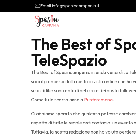
Email info@sposincampania.it
The Best of Sp
TeleSpazio
The Best of Sposincampania in onda venerdì su Te
social promosso dalla nostra rivista on line che ha v
suon di like sono entrati nel cuore dei nostri follow
Come fu lo scorso anno a
Puntaromana
.
Ci abbiamo sperato che qualcosa potesse cambiare,
rispetto di tutte le regole anti contagio, un evento
Tuttavia, la nostra redazione non ha voluto perdere l