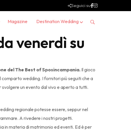
Seguici su
Magazine
Destination Wedding
da venerdì su
one del The Best of Sposincampania.
Il gioco
el comparto wedding. I fornitori più seguiti che a
r svolgere un evento dal vivo e aperto a tutti.
wedding regionale potesse essere, seppur nel
rammare. A rivedere i nostri progetti.
rgia in materia di matrimonio ed eventi. Ed è per