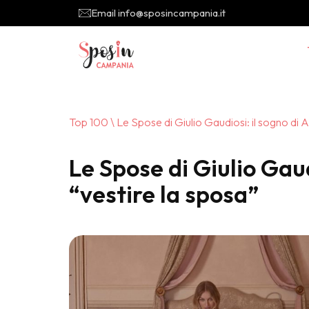
Email info@sposincampania.it
Top 100
\ Le Spose di Giulio Gaudiosi: il sogno di A
Le Spose di Giulio Gaud
“vestire la sposa”