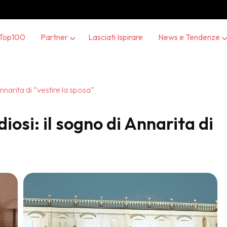
Top100
Partner
Lasciati Ispirare
News e Tendenze
nnarita di “vestire la sposa”
iosi: il sogno di Annarita di