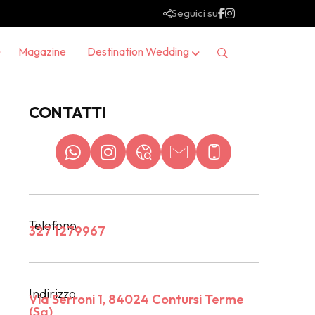
Seguici su
Magazine
Destination Wedding
CONTATTI
Telefono
327 1279967
Indirizzo
Via Serroni 1, 84024 Contursi Terme
(Sa)