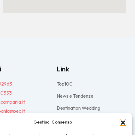
i
Link
92963
Top100
80553
News e Tendenze
ncampania.it
Destination Wedding
ania@pec.it
Magazine
Gestisci Consenso