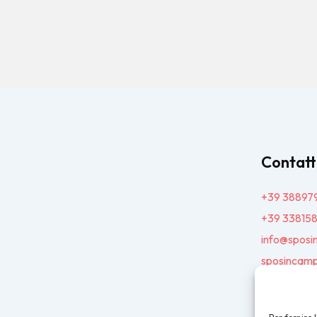
Contatt
+39 38897
+39 33815
info@sposi
sposincamp