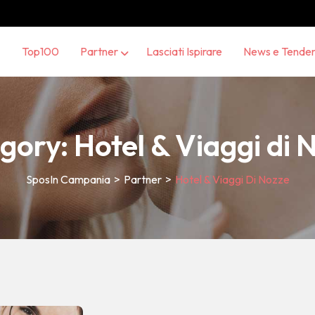
Top100
Partner
Lasciati Ispirare
News e Tende
gory:
Hotel & Viaggi di 
SposIn Campania
>
Partner
>
Hotel & Viaggi Di Nozze