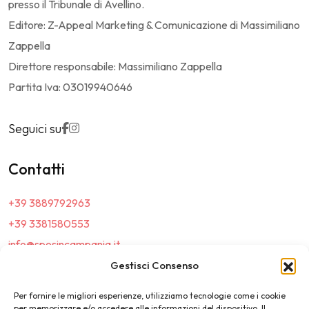
presso il Tribunale di Avellino.
Editore: Z-Appeal Marketing & Comunicazione di Massimiliano
Zappella
Direttore responsabile: Massimiliano Zappella
Partita Iva: 03019940646
Seguici su
Contatti
+39 3889792963
+39 3381580553
info@sposincampania.it
sposincampania@pec.it
Gestisci Consenso
Per fornire le migliori esperienze, utilizziamo tecnologie come i cookie
Link
per memorizzare e/o accedere alle informazioni del dispositivo. Il