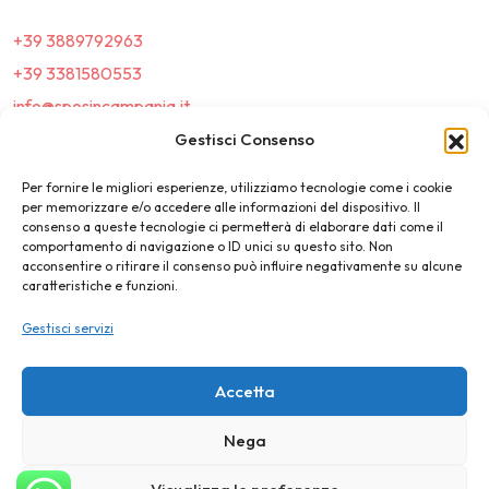
+39 3889792963
+39 3381580553
info@sposincampania.it
sposincampania@pec.it
Gestisci Consenso
Per fornire le migliori esperienze, utilizziamo tecnologie come i cookie
Link
per memorizzare e/o accedere alle informazioni del dispositivo. Il
consenso a queste tecnologie ci permetterà di elaborare dati come il
comportamento di navigazione o ID unici su questo sito. Non
Top100
acconsentire o ritirare il consenso può influire negativamente su alcune
caratteristiche e funzioni.
News e Tendenze
Gestisci servizi
Destination Wedding
Magazine
Accetta
Nega
©2025 SposIn Campania