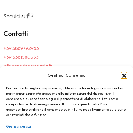
Seguici su
Contatti
+39 3889792963
+39 3381580553
info@sposincampania.it
sposincampania@pec.it
Gestisci Consenso
Per fornire le migliori esperienze, utilizziamo tecnologie come i cookie
Link
per memorizzare e/o accedere alle informazioni del dispositivo. Il
consenso a queste tecnologie ci permetterà di elaborare dati come il
comportamento di navigazione o ID unici su questo sito. Non
Top100
acconsentire o ritirare il consenso può influire negativamente su alcune
caratteristiche e funzioni.
News e Tendenze
Gestisci servizi
Destination Wedding