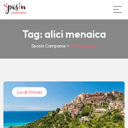
Tag:
alici menaica
SposIn Campania
>
Alici Menaica
Local Stories