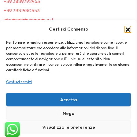
+39 3889792963
+39 3381580553
info@sposincampania.it
sposincampania@pec.it
Gestisci Consenso
Per fornire le migliori esperienze, utilizziamo tecnologie come i cookie
Link
per memorizzare e/o accedere alle informazioni del dispositivo. Il
consenso a queste tecnologie ci permetterà di elaborare dati come il
comportamento di navigazione o ID unici su questo sito. Non
Top100
acconsentire o ritirare il consenso può influire negativamente su alcune
caratteristiche e funzioni.
News e Tendenze
Gestisci servizi
Destination Wedding
Magazine
Accetta
Nega
©2025 SposIn Campania
Visualizza le preferenze