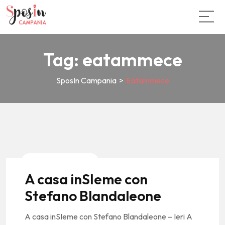
Tag:
eatammece
SposIn Campania
>
Eatammece
News E Tendenze
A casa inSIeme con
Stefano Blandaleone
A casa inSIeme con Stefano Blandaleone – Ieri A