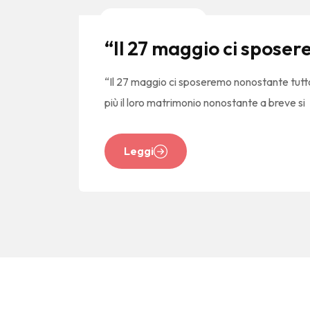
News E Tendenze
“Il 27 maggio ci sposer
“Il 27 maggio ci sposeremo nonostante tutto”: 
più il loro matrimonio nonostante a breve si
Leggi