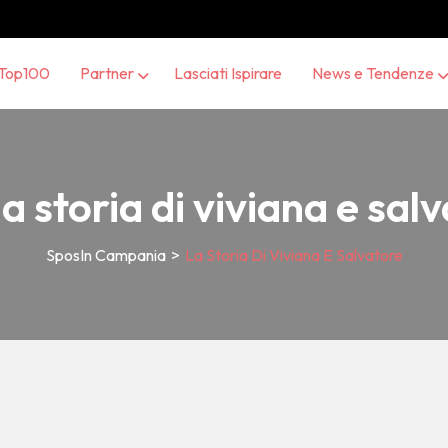
Top100
Partner
Lasciati Ispirare
News e Tendenze
la storia di viviana e sal
SposIn Campania
>
La Storia Di Viviana E Salvatore