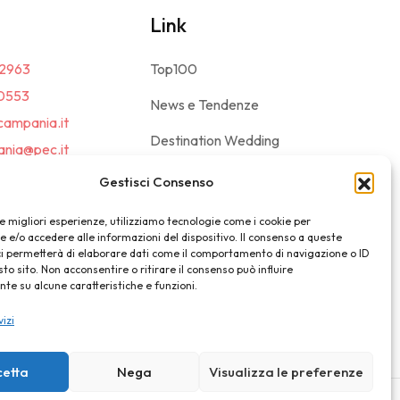
Link
2963
Top100
0553
News e Tendenze
campania.it
Destination Wedding
nia@pec.it
Magazine
Gestisci Consenso
le migliori esperienze, utilizziamo tecnologie come i cookie per
e/o accedere alle informazioni del dispositivo. Il consenso a queste
ci permetterà di elaborare dati come il comportamento di navigazione o ID
sto sito. Non acconsentire o ritirare il consenso può influire
e su alcune caratteristiche e funzioni.
vizi
cetta
Nega
Visualizza le preferenze