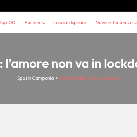
Top100
Partner
Lasciati Ispirare
News e Tendenze
:
l’amore non va in lock
SposIn Campania
>
L'amore Non Va In Lockdown