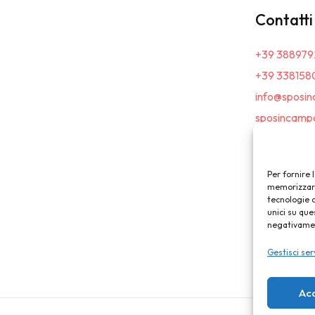
Contatti
+39 388979
+39 338158
info@sposin
sposincampa
Per fornire 
memorizzare 
tecnologie 
unici su que
negativament
Gestisci ser
Ac