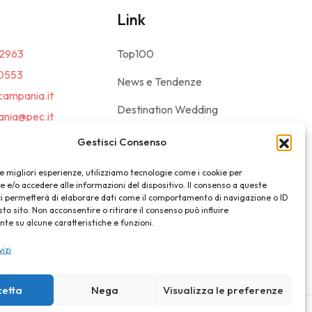
Link
2963
Top100
0553
News e Tendenze
campania.it
Destination Wedding
nia@pec.it
Magazine
Gestisci Consenso
le migliori esperienze, utilizziamo tecnologie come i cookie per
e/o accedere alle informazioni del dispositivo. Il consenso a queste
ci permetterà di elaborare dati come il comportamento di navigazione o ID
sto sito. Non acconsentire o ritirare il consenso può influire
e su alcune caratteristiche e funzioni.
vizi
cetta
Nega
Visualizza le preferenze