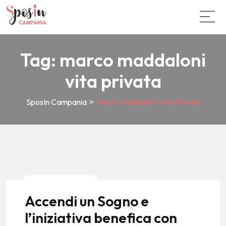
Tag:
marco maddaloni
vita privata
SposIn Campania
>
Marco Maddaloni Vita Privata
News E Tendenze
Accendi un Sogno e
l’iniziativa benefica con