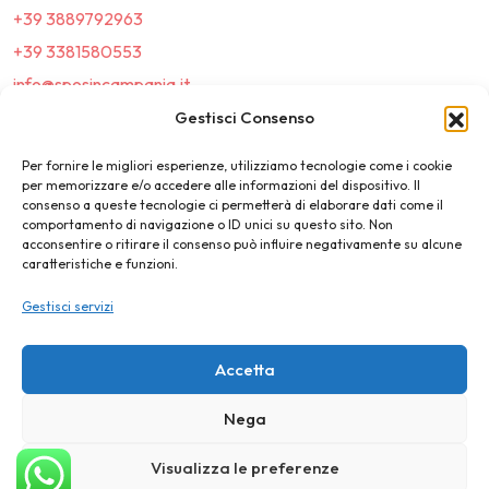
+39 3889792963
+39 3381580553
info@sposincampania.it
sposincampania@pec.it
Gestisci Consenso
Per fornire le migliori esperienze, utilizziamo tecnologie come i cookie
Link
per memorizzare e/o accedere alle informazioni del dispositivo. Il
consenso a queste tecnologie ci permetterà di elaborare dati come il
comportamento di navigazione o ID unici su questo sito. Non
Top100
acconsentire o ritirare il consenso può influire negativamente su alcune
caratteristiche e funzioni.
News e Tendenze
Gestisci servizi
Destination Wedding
Magazine
Accetta
Nega
©2025 SposIn Campania
Visualizza le preferenze