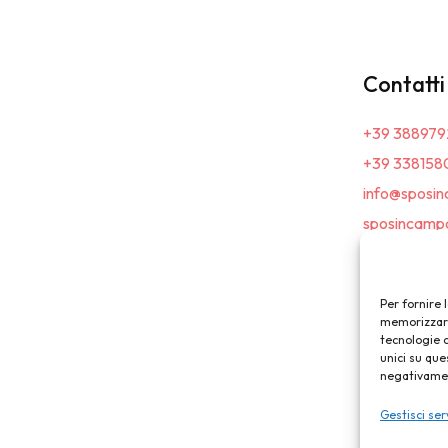
Contatti
+39 388979
+39 338158
info@sposin
sposincampa
Per fornire 
memorizzare 
tecnologie 
unici su que
negativament
Gestisci ser