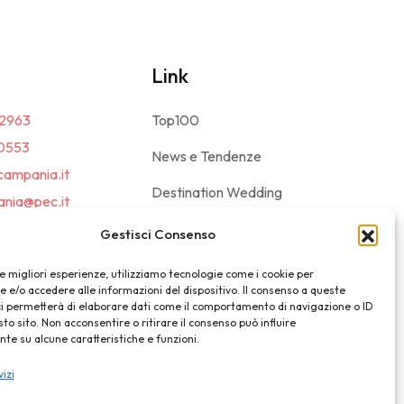
Link
2963
Top100
0553
News e Tendenze
campania.it
Destination Wedding
nia@pec.it
Magazine
Gestisci Consenso
le migliori esperienze, utilizziamo tecnologie come i cookie per
e/o accedere alle informazioni del dispositivo. Il consenso a queste
ci permetterà di elaborare dati come il comportamento di navigazione o ID
sto sito. Non acconsentire o ritirare il consenso può influire
e su alcune caratteristiche e funzioni.
vizi