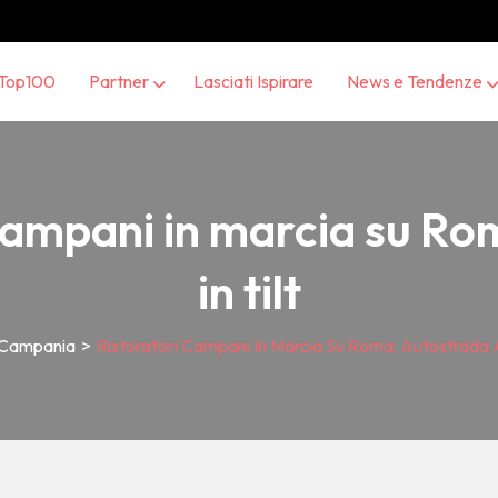
Top100
Partner
Lasciati Ispirare
News e Tendenze
campani in marcia su Ro
in tilt
 Campania
>
Ristoratori Campani In Marcia Su Roma: Autostrada A1