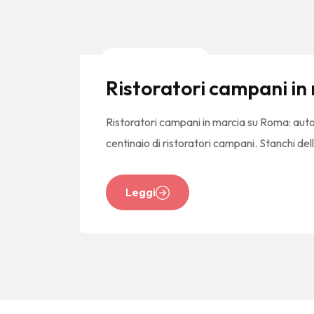
News E Tendenze
Ristoratori campani in 
Ristoratori campani in marcia su Roma: autos
centinaio di ristoratori campani. Stanchi dell
Leggi