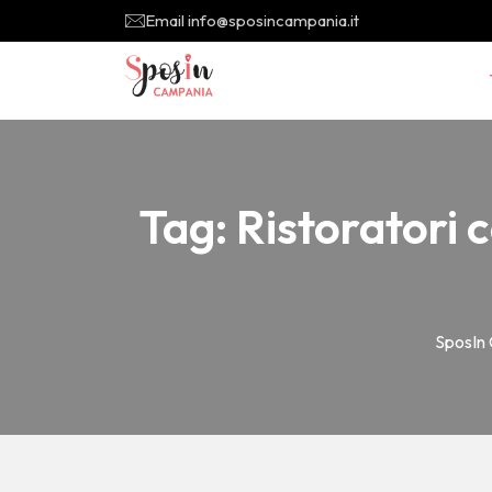
Email info@sposincampania.it
Tag:
Ristoratori 
SposIn