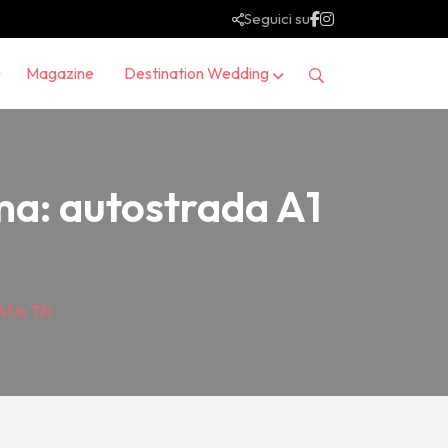
Seguici su
Magazine
Destination Wedding
ma: autostrada A1
 In Tilt