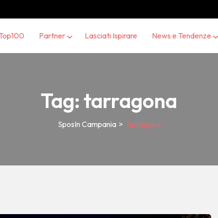
Top100
Partner
Lasciati Ispirare
News e Tendenze
Tag:
tarragona
SposIn Campania
>
Tarragona