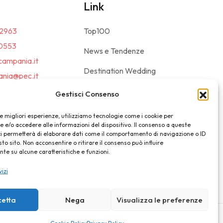
Link
2963
Top100
0553
News e Tendenze
campania.it
Destination Wedding
nia@pec.it
Magazine
Gestisci Consenso
le migliori esperienze, utilizziamo tecnologie come i cookie per
e/o accedere alle informazioni del dispositivo. Il consenso a queste
ci permetterà di elaborare dati come il comportamento di navigazione o ID
sto sito. Non acconsentire o ritirare il consenso può influire
e su alcune caratteristiche e funzioni.
vizi
cetta
Nega
Visualizza le preferenze