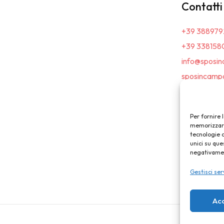
Contatti
+39 388979
+39 338158
info@sposin
sposincampa
Per fornire 
memorizzare 
tecnologie 
unici su que
negativament
Gestisci ser
Ac