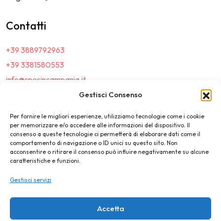
Contatti
+39 3889792963
+39 3381580553
info@sposincampania.it
sposincampania@pec.it
Gestisci Consenso
Per fornire le migliori esperienze, utilizziamo tecnologie come i cookie
Link
per memorizzare e/o accedere alle informazioni del dispositivo. Il
consenso a queste tecnologie ci permetterà di elaborare dati come il
comportamento di navigazione o ID unici su questo sito. Non
Top100
acconsentire o ritirare il consenso può influire negativamente su alcune
caratteristiche e funzioni.
News e Tendenze
Gestisci servizi
Destination Wedding
Magazine
Accetta