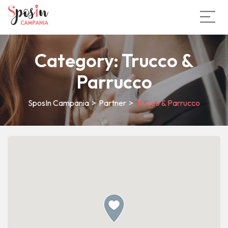
Category:
Trucco &
Parrucco
SposIn Campania
>
Partner
>
Trucco & Parrucco