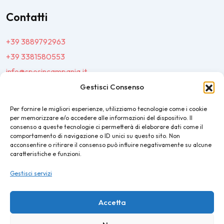
Contatti
+39 3889792963
+39 3381580553
info@sposincampania.it
sposincampania@pec.it
Gestisci Consenso
Per fornire le migliori esperienze, utilizziamo tecnologie come i cookie
Link
per memorizzare e/o accedere alle informazioni del dispositivo. Il
consenso a queste tecnologie ci permetterà di elaborare dati come il
comportamento di navigazione o ID unici su questo sito. Non
Top100
acconsentire o ritirare il consenso può influire negativamente su alcune
caratteristiche e funzioni.
News e Tendenze
Gestisci servizi
Destination Wedding
Magazine
Accetta