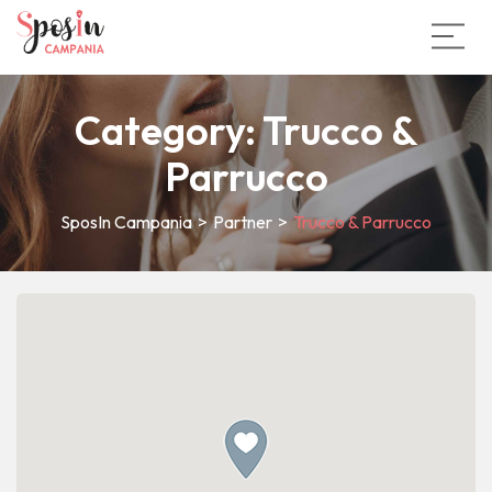
Category:
Trucco &
Parrucco
SposIn Campania
>
Partner
>
Trucco & Parrucco