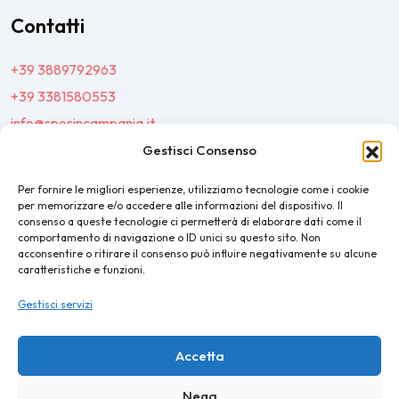
Contatti
+39 3889792963
+39 3381580553
info@sposincampania.it
sposincampania@pec.it
Gestisci Consenso
Per fornire le migliori esperienze, utilizziamo tecnologie come i cookie
Link
per memorizzare e/o accedere alle informazioni del dispositivo. Il
consenso a queste tecnologie ci permetterà di elaborare dati come il
comportamento di navigazione o ID unici su questo sito. Non
Top100
acconsentire o ritirare il consenso può influire negativamente su alcune
caratteristiche e funzioni.
News e Tendenze
Gestisci servizi
Destination Wedding
Magazine
Accetta
Nega