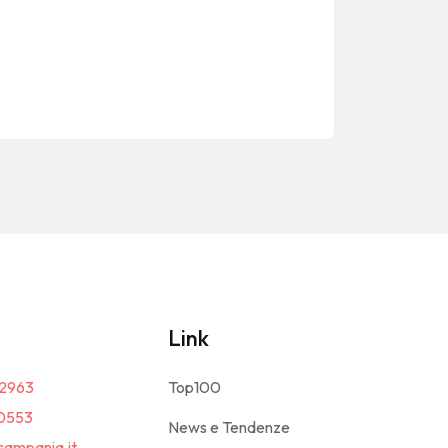
Link
2963
Top100
0553
News e Tendenze
campania.it