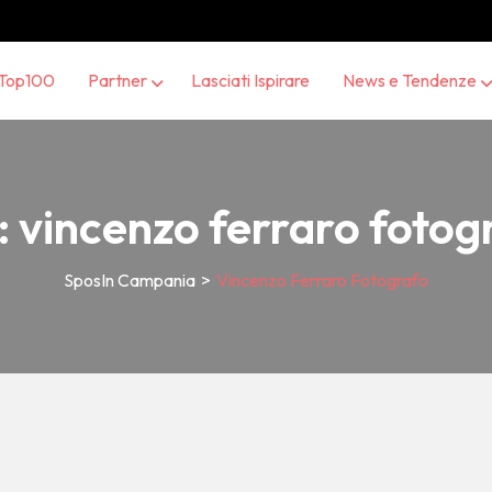
Top100
Partner
Lasciati Ispirare
News e Tendenze
:
vincenzo ferraro fotog
SposIn Campania
>
Vincenzo Ferraro Fotografo