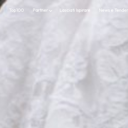
Top100
Partner
Lasciati Ispirare
News e Tende