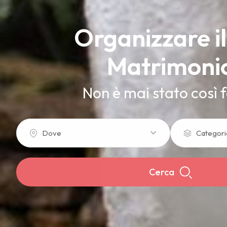
Organizzare il
Matrimoni
Non è mai stato così f
Dove
Categori
Cerca