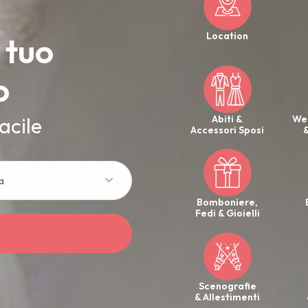
Location
 tuo
o
acile
Abiti &
We
Accessori Sposi
&
a
Bomboniere,
Fedi & Gioielli
Scenografie
& Allestimenti