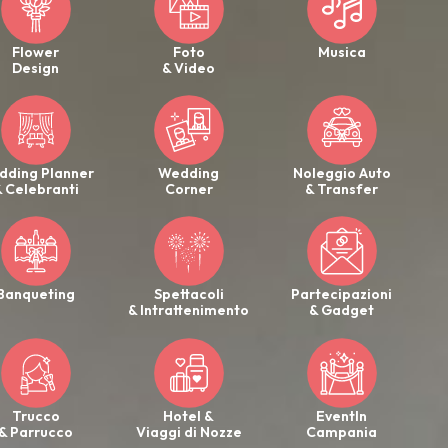
Flower
Foto
Musica
Design
& Video
dding Planner
Wedding
Noleggio Auto
 Celebranti
Corner
& Transfer
Banqueting
Spettacoli
Partecipazioni
& Intrattenimento
& Gadget
Trucco
Hotel &
EventIn
& Parrucco
Viaggi di Nozze
Campania