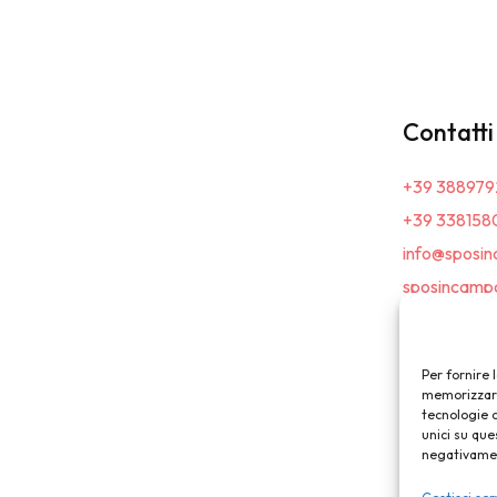
Contatti
+39 388979
+39 338158
info@sposin
sposincampa
Per fornire 
memorizzare 
tecnologie 
unici su que
negativament