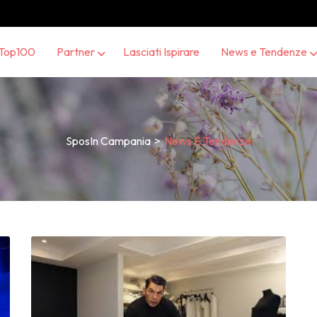
Top100
Partner
Lasciati Ispirare
News e Tendenze
SposIn Campania
>
News E Tendenze