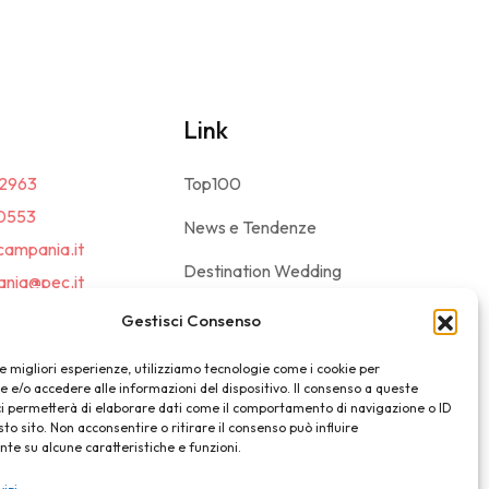
Link
2963
Top100
0553
News e Tendenze
campania.it
Destination Wedding
nia@pec.it
Magazine
Gestisci Consenso
le migliori esperienze, utilizziamo tecnologie come i cookie per
e/o accedere alle informazioni del dispositivo. Il consenso a queste
ci permetterà di elaborare dati come il comportamento di navigazione o ID
sto sito. Non acconsentire o ritirare il consenso può influire
e su alcune caratteristiche e funzioni.