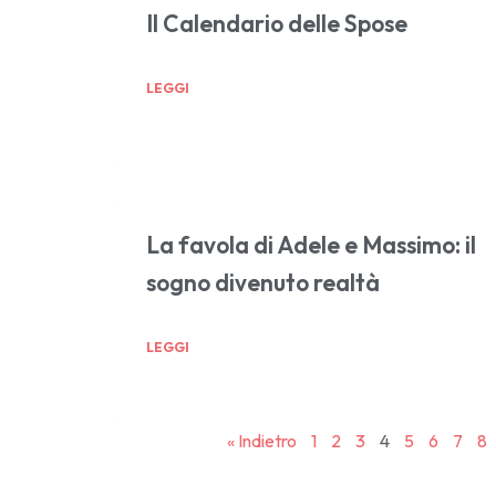
Il Calendario delle Spose
LEGGI
La favola di Adele e Massimo: il
sogno divenuto realtà
LEGGI
« Indietro
1
2
3
4
5
6
7
8