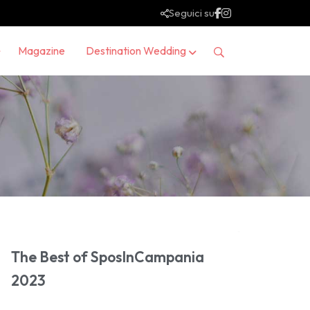
Seguici su
Magazine
Destination Wedding
The Best of SposInCampania
2023