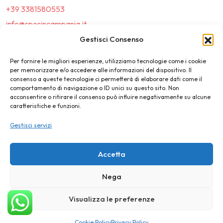
+39 3381580553
info@sposincampania.it
sposincampania@pec.it
Gestisci Consenso
Per fornire le migliori esperienze, utilizziamo tecnologie come i cookie
Link
per memorizzare e/o accedere alle informazioni del dispositivo. Il
consenso a queste tecnologie ci permetterà di elaborare dati come il
comportamento di navigazione o ID unici su questo sito. Non
Top100
acconsentire o ritirare il consenso può influire negativamente su alcune
caratteristiche e funzioni.
News e Tendenze
Gestisci servizi
Destination Wedding
Magazine
Accetta
Nega
©2025 SposIn Campania
Visualizza le preferenze
Privacy Policy
Cookie Policy
Cookie Policy
Privacy Policy