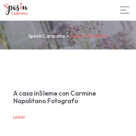
SposIn Campania
>
News E Tendenze
A casa inSIeme con Carmine
Napolitano Fotografo
LEGGI