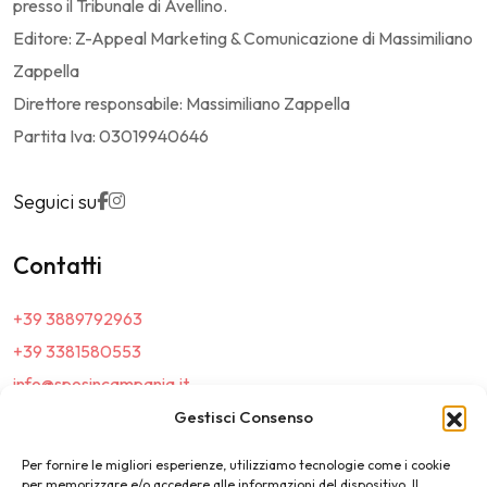
presso il Tribunale di Avellino.
Editore: Z-Appeal Marketing & Comunicazione di Massimiliano
Zappella
Direttore responsabile: Massimiliano Zappella
Partita Iva: 03019940646
Seguici su
Contatti
+39 3889792963
+39 3381580553
info@sposincampania.it
sposincampania@pec.it
Gestisci Consenso
Per fornire le migliori esperienze, utilizziamo tecnologie come i cookie
Link
per memorizzare e/o accedere alle informazioni del dispositivo. Il