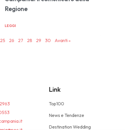
Regione
LEGGI
25
26
27
28
29
30
Avanti »
Link
2963
Top100
0553
News e Tendenze
campania.it
Destination Wedding
nia@pec.it