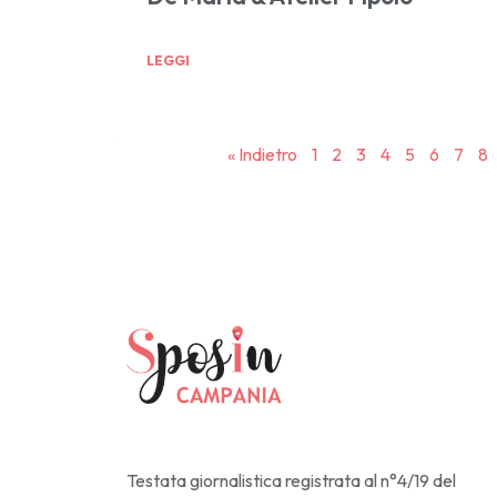
LEGGI
« Indietro
1
2
3
4
5
6
7
8
Testata giornalistica registrata al n°4/19 del