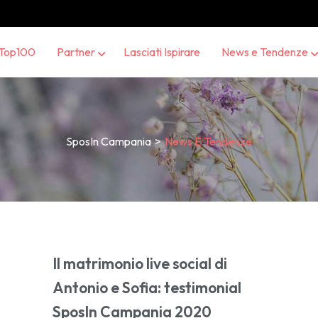
Top100
Partner
Lasciati Ispirare
News e Tendenze
SposIn Campania
>
News E Tendenze
Il matrimonio live social di
Antonio e Sofia: testimonial
SposIn Campania 2020